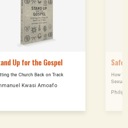
and Up for the Gospel
Safe!
tting the Church Back on Track
How You
Sexual
mmanuel Kwasi Amoafo
Philip